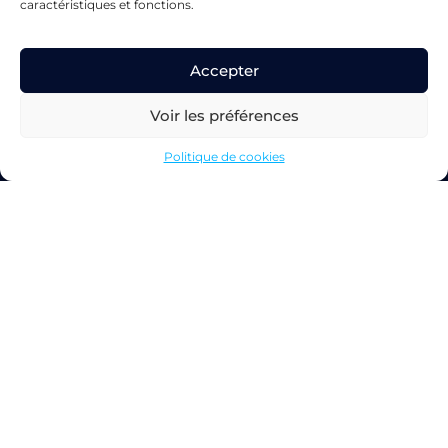
caractéristiques et fonctions.
Accepter
Voir les préférences
Chemin des Fraisiers 13
Politique de cookies
1212 Grand-Lancy
+41 (0)22 308 18 40
Services
Audit & Conseils
Intégration & Support
Services managés